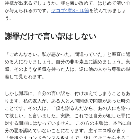
神様が出来るでしょうか。罪を悔い改めて、はじめて清い心
が与えられるのです。
ヤコブ4章8－10節
を読んでみましょ
う。
謝罪だけで言い訳はしない
「ごめんなさい。私が悪かった。間違っていた」と率直に認
める人になりましょう。自分の非を素直に認めましょう。実
際、そのような勇気を持った人は、逆に他の人から尊敬の眼
差しで見られます。
しかし謝罪に、自分の言い訳を、付け加えてしまうこともあ
ります。私の友人が、ある人と人間関係で問題があった時の
ことです。その人は、「僕も謝るんだから、あの人にも謝っ
て欲しい」と言いました。実際、これでは自分が犯した罪に
対する謝罪にはなっていません。 この方の主張は、本当に自
分の悪を認めていないことになります。主イエス様が言う
「最後の１コンドランスを返すまで、決してそこから出るこ