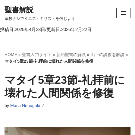
聖書解説
コ
宗教ナシでイエス・キリストを信じよう
ン
投稿日:2025年4月23日/更新日:2026年2月22日
テ
ン
ツ
へ
HOME
»
聖書入門サイト
»
新約聖書の解説
»
山上の説教を解説
»
ス
マタイ5章23節-礼拝前に壊れた人間関係を修復
キ
ッ
マタイ5章23節-礼拝前に
プ
壊れた人間関係を修復
by
Masa Nonogaki